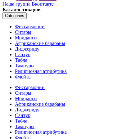
Наша группа Вконтакте
Каталог товаров
Categories
Фисгармонии
Ситары
Мриданги
Африканские барабаны
Диджериду
Сантур
Табла
Тампуры
Религиозная атрибутика
Флейты
Фисгармонии
Ситары
Мриданги
Африканские барабаны
Диджериду
Сантур
Табла
Тампуры
Религиозная атрибутика
Флейты