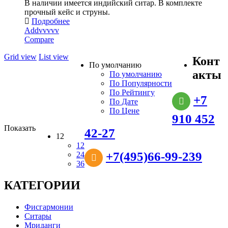
В наличии имеется индийский ситар. В комплекте
прочный кейс и струны.
Подробнее
Addvvvvv
Compare
Grid view
List view
Конт
По умолчанию
акты
По умолчанию
По Популярности
По Рейтингу
+7
По Дате
По Цене
910 452
Показать
42-27
12
12
+7(495)66-99-239
24
36
КАТЕГОРИИ
Фисгармонии
Ситары
Мриданги