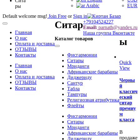
Сита
Arabic
EUR
ры
Default welcome msg!
Join Free
or
Sign in
Ситар
+79104524227
Categories
Email:
parnath@yandex.ru
Главная
Наша группа Вконтакте
О нас
Каталог товаров
ы
Оплата и доставка
Categories
ОТЗЫВЫ
Контакты
Фисгармонии
Ситары
Quick
Главная
Мриданги
View
О нас
Африканские барабаны
Оплата и доставка
Диджериду
Черны
ОТЗЫВЫ
Сантур
й
Контакты
Табла
классич
Тампуры
еский
Религиозная атрибутика
ситар
Флейты
премиу
м
Фисгармонии
класса
Ситары
Мриданги
В
Африканские барабаны
продаже
Диджериду