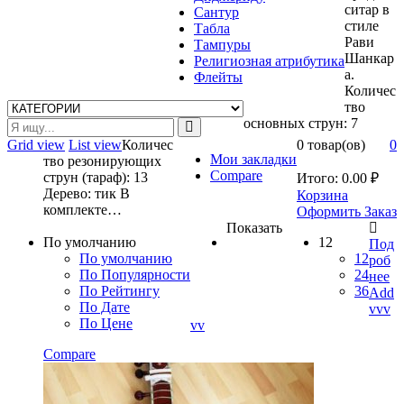
ситар в
Сантур
стиле
Табла
Рави
Тампуры
Шанкар
Религиозная атрибутика
а.
Флейты
Количес
тво
основных струн: 7
Grid view
List view
Количес
0 товар(ов)
0
Мои закладки
тво резонирующих
Compare
струн (тараф): 13
Итого:
0.00
₽
Дерево: тик В
Корзина
комплекте…
Оформить Заказ
Показать
По умолчанию
12
Под
По умолчанию
12
роб
По Популярности
24
нее
По Рейтингу
36
Add
По Дате
vvv
По Цене
vv
Compare