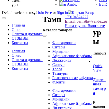
Тамп
Arabic
EUR
уры
Default welcome msg!
Join Free
or
Sign in
Тамп
+79104524227
Categories
Email:
parnath@yandex.ru
Главная
Наша группа Вконтакте
О нас
Каталог товаров
ур
Оплата и доставка
Categories
ОТЗЫВЫ
ы
Контакты
Фисгармонии
Ситары
Главная
Мриданги
Tampuri
О нас
Африканские барабаны
Оплата и доставка
Диджериду
ОТЗЫВЫ
Сантур
Quick
Контакты
Табла
View
Тампуры
Религиозная атрибутика
Деревя
Флейты
нная
тампур
Фисгармонии
а
Ситары
Мриданги
В
Африканские барабаны
наличи
Диджериду