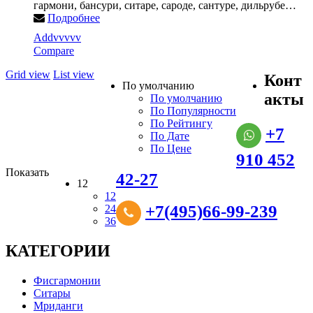
гармони, бансури, ситаре, сароде, сантуре, дильрубе…
Подробнее
Addvvvvv
Compare
Grid view
List view
Конт
По умолчанию
акты
По умолчанию
По Популярности
По Рейтингу
+7
По Дате
По Цене
910 452
Показать
42-27
12
12
+7(495)66-99-239
24
36
КАТЕГОРИИ
Фисгармонии
Ситары
Мриданги