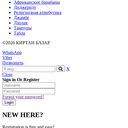
Африканские барабаны
Диджериду
Религиозная атрибутика
Джамбе
Дхолак
Тампуры
Табла
©2026 КИРТАН БАЗАР
WhatsApp
Viber
Позвонить
X
Close
Sign in Or Register
Forgot your password?
NEW HERE?
Registration is free and easy!