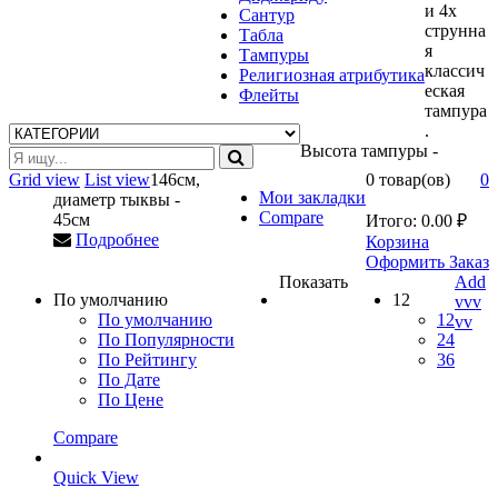
и 4х
Сантур
струнна
Табла
я
Тампуры
классич
Религиозная атрибутика
еская
Флейты
тампура
.
Высота тампуры -
Grid view
List view
146см,
0 товар(ов)
0
Мои закладки
диаметр тыквы -
Compare
45см
Итого:
0.00
₽
Подробнее
Корзина
Оформить Заказ
Показать
Add
По умолчанию
12
vvv
По умолчанию
12
vv
По Популярности
24
По Рейтингу
36
По Дате
По Цене
Compare
Quick View