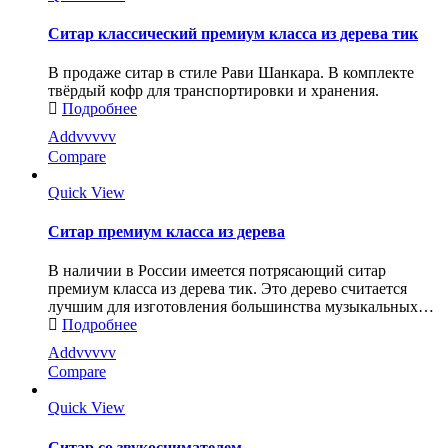
Ситар классический премиум класса из дерева тик
В продаже ситар в стиле Рави Шанкара. В комплекте
твёрдый кофр для транспортировки и хранения.
Подробнее
Addvvvvv
Compare
Quick View
Ситар премиум класса из дерева
В наличии в России имеется потрясающий ситар
премиум класса из дерева тик. Это дерево считается
лучшим для изготовления большинства музыкальных…
Подробнее
Addvvvvv
Compare
Quick View
Ситар со звукоснимателем