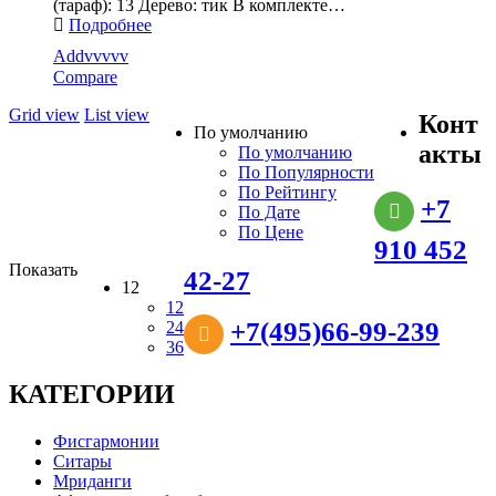
(тараф): 13 Дерево: тик В комплекте…
Подробнее
Addvvvvv
Compare
Grid view
List view
Конт
По умолчанию
акты
По умолчанию
По Популярности
По Рейтингу
+7
По Дате
По Цене
910 452
Показать
42-27
12
12
+7(495)66-99-239
24
36
КАТЕГОРИИ
Фисгармонии
Ситары
Мриданги