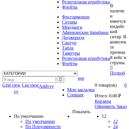
Религиозная атрибутика
В
Флейты
наличи
и
Фисгармонии
имеется
Ситары
индийс
Мриданги
кий
Африканские барабаны
ситар. В
Диджериду
комплек
Сантур
те
Табла
прочны
Тампуры
й кейс и
Религиозная атрибутика
струны.
Флейты
Подроб
нее
Grid view
List view
0 товар(ов)
0
Addvvv
Мои закладки
vv
Compare
Итого:
0.00
₽
Корзина
Оформить Заказ
Показать
По умолчанию
12
По умолчанию
12
По Популярности
24