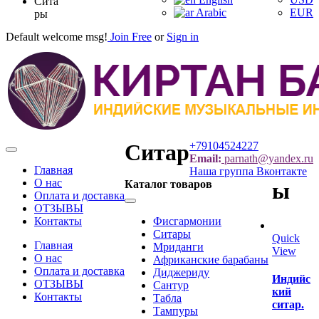
Сита
Arabic
EUR
ры
Default welcome msg!
Join Free
or
Sign in
Ситар
+79104524227
Categories
Email:
parnath@yandex.ru
Главная
Наша группа Вконтакте
О нас
Каталог товаров
ы
Оплата и доставка
Categories
ОТЗЫВЫ
Контакты
Фисгармонии
Ситары
Quick
Главная
Мриданги
View
О нас
Африканские барабаны
Оплата и доставка
Диджериду
Индийс
ОТЗЫВЫ
Сантур
кий
Контакты
Табла
ситар.
Тампуры