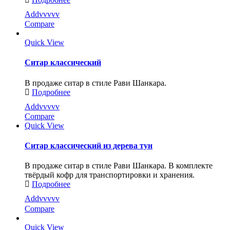
Addvvvvv
Compare
Quick View
Ситар классический
В продаже ситар в стиле Рави Шанкара.
Подробнее
Addvvvvv
Compare
Quick View
Ситар классический из дерева тун
В продаже ситар в стиле Рави Шанкара. В комплекте
твёрдый кофр для транспортировки и хранения.
Подробнее
Addvvvvv
Compare
Quick View